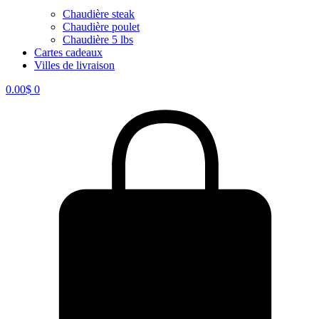
Chaudière steak
Chaudière poulet
Chaudière 5 lbs
Cartes cadeaux
Villes de livraison
0.00
$
0